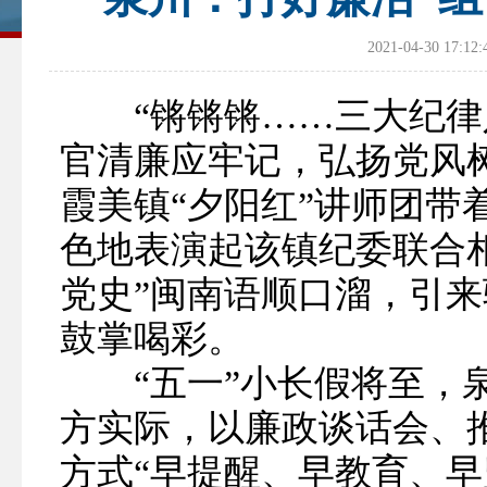
2021-04-30 
“锵锵锵……三大纪律
官清廉应牢记，弘扬党风
霞美镇“夕阳红”讲师团带
色地表演起该镇纪委联合
党史”闽南语顺口溜，引
鼓掌喝彩。
“五一”小长假将至，泉
方实际，以廉政谈话会、
方式“早提醒、早教育、早