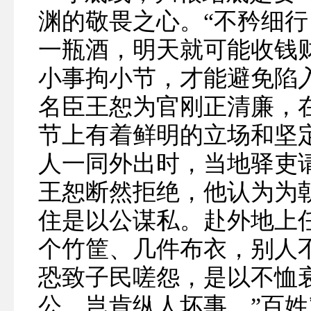
渊的敬畏之心。“不矜细行
一瓶酒，明天就可能收钱
小事拘小节，才能避免陷
名臣王恕为官刚正清廉，在
节上有着鲜明的立场和坚
人一同外出时，当地驿吏
王恕断然拒绝，他认为为
住是以公谋私。赴外地上
个竹筐、几件布衣，别人
恐致子民嗟怨，是以不恤
公，岂肯纵人坏事。”百