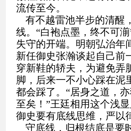
流传至今。
有不越雷池半步的清醒
线。“白袍点墨，终不可湔
失守的开端。明朝弘治年
新任御史张瀚谈起自己前
穿新鞋的轿夫，为避免弄
脚，后来一不小心踩在泥
都会踩了。“居身之道，
至矣！”王廷相用这个浅
御史要有底线思维，严以
守底线，归根结底是要