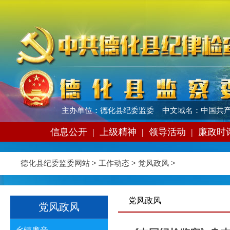
主办单位：德化县纪委监委 中文域名：中国共产
信息公开
|
上级精神
|
领导活动
|
廉政时
>
>
>
德化县纪委监委网站
工作动态
党风政风
党风政风
党风政风