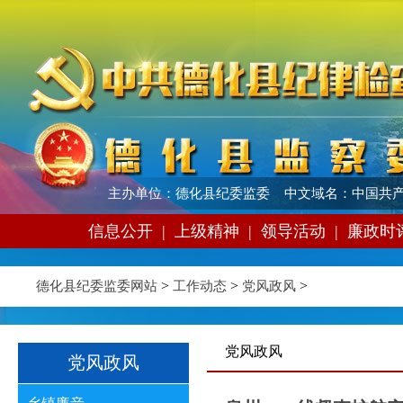
主办单位：德化县纪委监委 中文域名：中国共产
信息公开
|
上级精神
|
领导活动
|
廉政时
>
>
>
德化县纪委监委网站
工作动态
党风政风
党风政风
党风政风